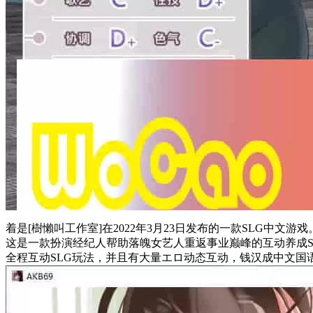
着是[樹懶叫工作室]在2022年3月23日发布的一款SLG中文游戏
这是一款扮演经纪人帮助落魄女艺人重返事业巅峰的互动养成S
全程互动SLG玩法，并且有大量エロ动态互动，钱汉成中文国