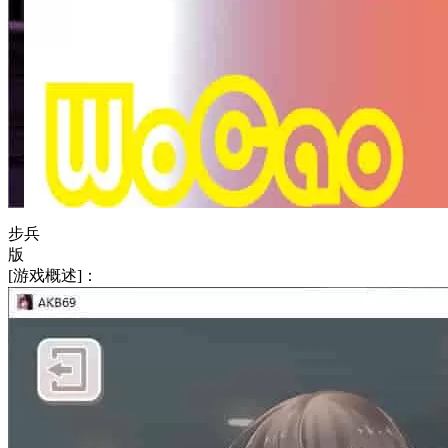
步兵
版
[游戏概述]：