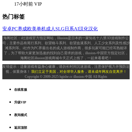
17小时前
VIP
热门标签
安卓
PC
养成
欧美
单机
成人
SLG
日系
AI汉化
汉化
海阁社区：i社游戏官方指定网站，Illusion是日本的一家知名十八禁3D游戏制作公
司，主要作品有尾行系列、欲望格斗系列、欲望血液系列、人工少女系列及性感沙
滩系列等。i社作为PC界最出名的成人游戏制作商，很多玩家可能已经耳熟能详
了，为了帮助大家更加迅速的找到自己需求的游戏，illusion-中国官方指定社区，
海阁社区illusion游戏商城今天正式上线了，一起来看看吧！
友情提示：适量游戏有益身心健康，请勿长时间沉迷游戏，注意保护视力并预防近
视，保重身体！
我们立足于美国，对全球华人服务，请未成年网友自觉离开！
Copyright © 2009-2025 hgishe.cc illusion-中国 All Rights
在线客服
升级VIP
夜间模式
返回顶部