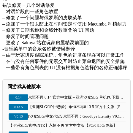
错误修复 – 几个对话修复
– 对话阶段的一些角色放置
– 修复了一个问题与俄罗斯的皮肤菜单
– 添加了一个锁以防止在时间锁定时使用 Macumba 种植耐力
– 修复了日期名称和金钱计数重叠的 UI 问题
– 修复了时间管理问题
– 更改了 Sakuya 站在玩家房屋精灵前面的
-音乐菜单中的音乐名称被错误翻译
– 由于玩家进度跟踪系统，角色的进度条现在可以正常工作
– 在与没有任何事件的元素交互时防止菜单返回的安全措施
– 一些带有角色列表的 UI 没有根据角色选择的名称正确排序
同游戏其他版本
永恒不再 0.14 官方中文版 – 亚洲沙盒SLG 单机PC下载（2.1G）
0.14
【亚洲SLG/官中/恋爱】永恒不再0.13.5 官方中文版【PC/0.85G】
0.13.5
[沙盒SLG/中文/动态]永恒不再：Goodbye Eternity V0.13.0 汉化中文版[12月更新][PC+安卓] [2.2G]
V0.13
【亚洲SLG/官中/NTR】永恒不再 官方中文版【PC/0.95G/更新】