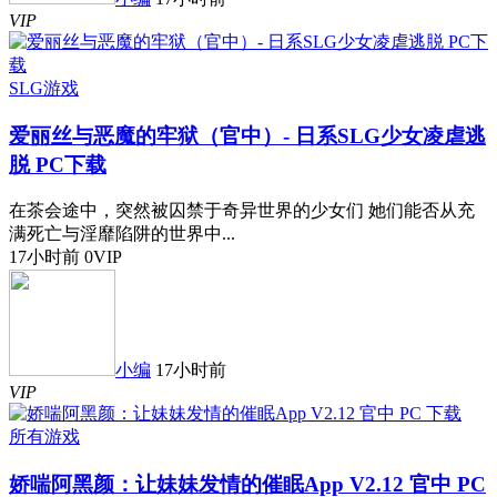
VIP
SLG游戏
爱丽丝与恶魔的牢狱（官中）- 日系SLG少女凌虐逃
脱 PC下载
在茶会途中，突然被囚禁于奇异世界的少女们 她们能否从充
满死亡与淫靡陷阱的世界中...
17小时前
0
VIP
小编
17小时前
VIP
所有游戏
娇喘阿黑颜：让妹妹发情的催眠App V2.12 官中 PC