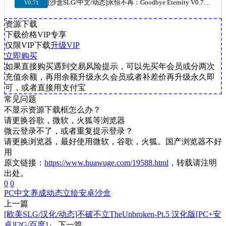
[沙盒SLG/中文/动态]永恒不再：Goodbye Eternity V0.71 精翻汉化版[6月更新][PC+安卓][1.9G/百度]』
V0.71
资源下载
下载价格
VIP
专享
仅限VIP下载
升级VIP
立即购买
如果直接购买遇到交易风险提示，可以先买年会员或分两次
充值余额，再用余额升级永久会员或者补差价再升级永久即
可，或者直接用支付宝
常见问题
不显示资源下载框怎么办？
请更换谷歌，微软，火狐等浏览器
微云登录不了，或者重复提示登录？
请更换浏览器，最好使用微软，谷歌，火狐。国产浏览器不好
用
原文链接：
https://www.huawuge.com/19588.html
，转载请注明
出处。
0
0
PC
中文
养成
动态立绘
安卓
沙盒
上一篇
[欧美SLG/汉化/动态]不破不立TheUnbroken-Pt.5 汉化版[PC+安
卓][2G/百度]』
下一篇