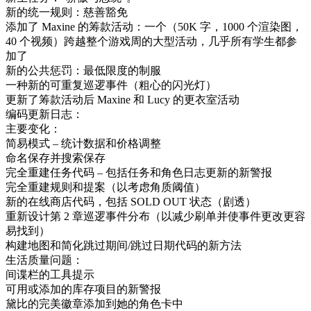
新的统一规则：慈善豁免
添加了 Maxine 的筹款活动：一个（50K 字，1000 个渲染图，
40 个视频）跨越整个游戏周的大型活动，几乎所有学生都参
加了
新的公共惩罚：最低限度的制服
一种新的可重复巡逻事件（粗心的闪光灯）
更新了筹款活动后 Maxine 和 Lucy 的更衣室活动
编码更新日志：
主要变化：
简易模式 – 统计数据和价格调整
命名保存并搜索保存
完全重建任务代码 – 包括任务和角色日志更新的新警报
完全重建规则和提案（以考虑角质阈值）
新的在线商店代码，包括 SOLD OUT 状态（剧透）
重新设计第 2 章巡逻事件分布（以减少刷单并使事件更改更容
易找到）
构建地图和简化跳过期间/跳过日期代码的新方法
生活质量问题：
间谍栏的工具提示
可用或添加的库存项目的新警报
黛比的完美徽章添加到她的角色卡中