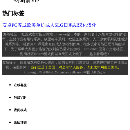
5小时前
VIP
热门标签
安卓
PC
养成
欧美
单机
成人
SLG
日系
AI汉化
汉化
海阁社区：i社游戏官方指定网站，Illusion是日本的一家知名十八禁3D游戏制作公
司，主要作品有尾行系列、欲望格斗系列、欲望血液系列、人工少女系列及性感沙
滩系列等。i社作为PC界最出名的成人游戏制作商，很多玩家可能已经耳熟能详
了，为了帮助大家更加迅速的找到自己需求的游戏，illusion-中国官方指定社区，
海阁社区illusion游戏商城今天正式上线了，一起来看看吧！
友情提示：适量游戏有益身心健康，请勿长时间沉迷游戏，注意保护视力并预防近
视，保重身体！
我们立足于美国，对全球华人服务，请未成年网友自觉离开！
Copyright © 2009-2025 hgishe.cc illusion-中国 All Rights
在线客服
升级VIP
夜间模式
返回顶部