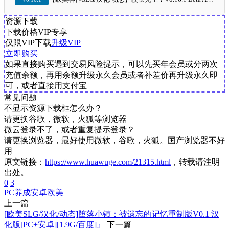
资源下载
下载价格
VIP
专享
仅限VIP下载
升级VIP
立即购买
如果直接购买遇到交易风险提示，可以先买年会员或分两次
充值余额，再用余额升级永久会员或者补差价再升级永久即
可，或者直接用支付宝
常见问题
不显示资源下载框怎么办？
请更换谷歌，微软，火狐等浏览器
微云登录不了，或者重复提示登录？
请更换浏览器，最好使用微软，谷歌，火狐。国产浏览器不好
用
原文链接：
https://www.huawuge.com/21315.html
，转载请注明
出处。
0
3
PC
养成
安卓
欧美
上一篇
[欧美SLG/汉化/动态]堕落小镇：被遗忘的记忆重制版V0.1 汉
化版[PC+安卓][1.9G/百度]』
下一篇