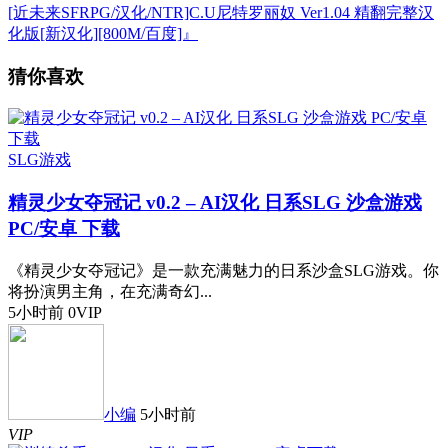
[近未来SFRPG/汉化/NTR]C.U尼特罗丽奴 Ver1.04 精翻完整汉
化版[新汉化][800M/百度]』
猜你喜欢
SLG游戏
精灵少女夺冠记 v0.2 – AI汉化 日系SLG 沙盒游戏
PC/安卓 下载
《精灵少女夺冠记》是一款充满魅力的日系沙盒SLG游戏。你
将扮演男主角，在充满奇幻...
5小时前
0
VIP
小编
5小时前
VIP