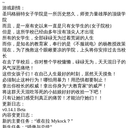
~
游戏剧情：
圣玛格丽特女子学院是一所历史悠久，师资力量雄厚的顶级学
院
而且，是一座有史以来一直是只有女学生的{女子院校}
但是，这所学校已经由多年没有顶尖人才出现
所有的女学生，全部碌碌无为过着荒诞的人生
而你，是知名的教育家，奉行的是《不服就电》的杨教授政策
现在，为了挽救这个眼瞅要凉的学院，上头将你安排过去当校
长
在去了学校后，你对整个学校慵懒，碌碌无为，天天混日子的
风气深恶痛绝！
这些女孩子们！在自己人生最好的时刻，居然天天摸鱼！
必须制止这种行为！哪怕用暴力！用恐惧都要制止！
拿出你校长的权威！拿出你身为“大教育家”的威严！
将这群天天混吃等死的小姑娘好好的收拾一下吧！
只有让她们感受到真正的痛苦！才能治疗她们！！
更新日志：
v0.14.1 Beta
内容变更日志：
新的主要任务：“谁在拉 Mykock？”
新生任务：“骄傲与总统”。