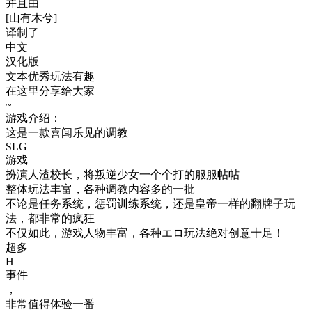
并且由
[山有木兮]
译制了
中文
汉化版
文本优秀玩法有趣
在这里分享给大家
~
游戏介绍：
这是一款喜闻乐见的调教
SLG
游戏
扮演人渣校长，将叛逆少女一个个打的服服帖帖
整体玩法丰富，各种调教内容多的一批
不论是任务系统，惩罚训练系统，还是皇帝一样的翻牌子玩
法，都非常的疯狂
不仅如此，游戏人物丰富，各种エロ玩法绝对创意十足！
超多
H
事件
，
非常值得体验一番