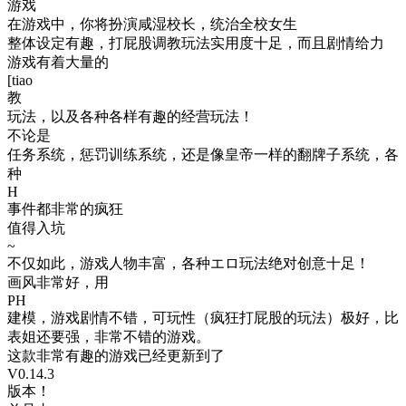
游戏
在游戏中，你将扮演咸湿校长，统治全校女生
整体设定有趣，打屁股调教玩法实用度十足，而且剧情给力
游戏有着大量的
[tiao
教
玩法，以及各种各样有趣的经营玩法！
不论是
任务系统，惩罚训练系统，还是像皇帝一样的翻牌子系统，各
种
H
事件都非常的疯狂
值得入坑
~
不仅如此，游戏人物丰富，各种エロ玩法绝对创意十足！
画风非常好，用
PH
建模，游戏剧情不错，可玩性（疯狂打屁股的玩法）极好，比
表姐还要强，非常不错的游戏。
这款非常有趣的游戏已经更新到了
V0.14.3
版本！