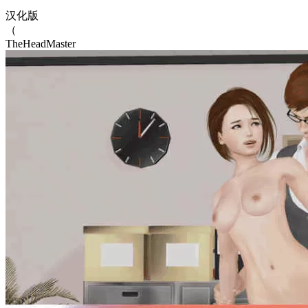
汉化版
（
TheHeadMaster