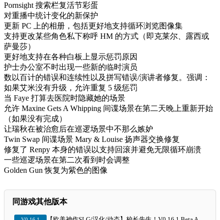
Pornsight 搜索栏复活节彩蛋
对重播中统计变化的新保护
更新 PC 上的相册，包括更好地支持循环浏览图像集
支持更改某些角色私下称呼 HM 的方式（即克莱尔、露西或
萨曼莎）
更好地支持在各种白板上显示惩罚原因
护士办公室不时出现一些新的临时演员
数以百计的错误和连续性以及拼写错误/演讲者修复。强调：
如果艾米没有升级，允许重复 5 级惩罚
当 Faye 打算去医院时隐藏她的场景
允许 Maxine Gets A Whipping 间谍场景在第二天晚上重新开始
（如果没有完成）
让瑞秋在被治愈后在巡逻场景中不那么嫉妒
Twin Swap 间谍场景 Mary & Louise 扬声器交换修复
修复了 Renpy 本身的错误以支持回滚并避免无限循环崩溃
一些巡逻场景在第二次看到时会调整
Golden Gun 恢复为紫色的图像
同游戏其他版本
【欧美神作SLG/汉化/动态】校长先生！V0.16.1 Beta AI汉化版[更新]【PC+安卓】 TheHeadMaster
V0.16.1