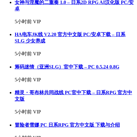
女神与淫魔的二重奏 1.0 – 日系2D RPG AI汉化版 PC/安
卓
5小时前
VIP
HA电车JK线 V2.20 官方中文版 PC/安卓下载 – 日系
SLG 少女养成
5小时前
VIP
筹码迷情（亚洲SLG）官中下载 – PC 0.5.24 0.8G
5小时前
VIP
精灵・哥布林共同战线 PC官中下载 – 日系RPG 官方中
文版
5小时前
VIP
冒险者雪娜 PC 日系RPG 官方中文版 下载与介绍