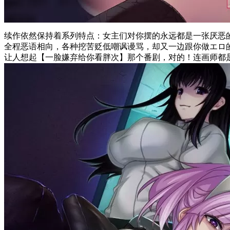
续作依然保持着系列特点：女主们对你摆的永远都是一张厌恶
全程恶语相向，各种挖苦贬低嘲讽谩骂，却又一边跟你做エロ
让人想起【一脸嫌弃给你看胖次】那个番剧，对的！连画师都