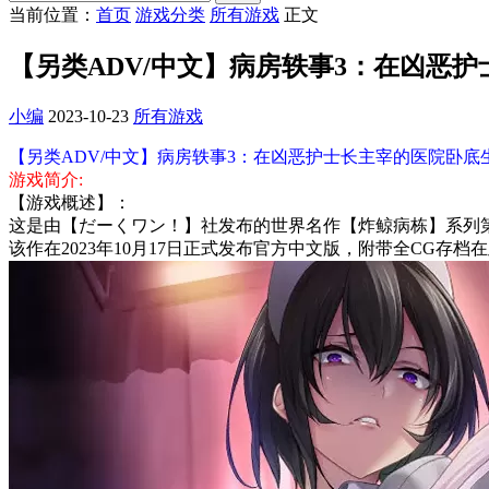
当前位置：
首页
游戏分类
所有游戏
正文
【另类ADV/中文】病房轶事3：在凶恶护
小编
2023-10-23
所有游戏
【另类ADV/中文】病房轶事3：在凶恶护士长主宰的医院卧底生活
游戏简介:
【游戏概述】：
这是由【だーくワン！】社发布的世界名作【炸鲸病栋】系列
该作在2023年10月17日正式发布官方中文版，附带全CG存档