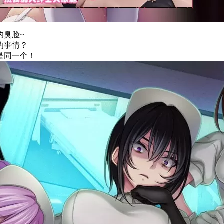
的臭脸~
的事情？
是同一个！