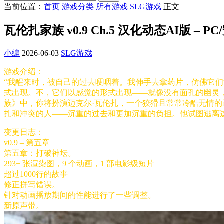
当前位置：
首页
游戏分类
所有游戏
SLG游戏
正文
瓦伦扎家族 v0.9 Ch.5 汉化动态AI版 – PC
小编
2026-06-03
SLG游戏
游戏介绍：
“我醒来时，被自己的过去哽咽着。我伸手去拿药片，仿佛它
式出现。不，它们以感觉的形式出现——就像没有面孔的幽灵
族》中，你将扮演迈克尔·瓦伦扎，一个狡猾且常常冷酷无情
扎和冲突的人——沉重的过去和更加沉重的负担。他试图逃离
变更日志：
v0.9 – 第五章
第五章：打破神坛。
293+ 张渲染图，9 个动画，1 部电影级短片
超过1000行的故事
修正拼写错误。
针对动画播放期间的性能进行了一些调整。
新原声带。