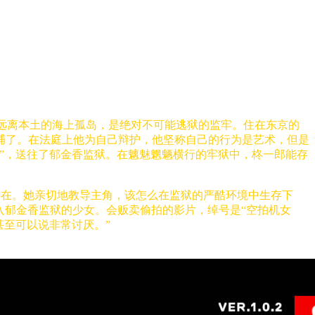
在远离本土的海上孤岛，是绝对不可能逃狱的监牢。住在东京的
捕了。在法庭上他为自己辩护，他坚称自己的行为是艺术，但是
生”，送往了郁金香监狱。在魑魅魍魉横行的牢狱中，柊一郎能存
柔存在。她亲切地教导主角，该怎么在监狱的严酷环境中生存下
起被关入郁金香监狱的少女。会贩卖偷拍的影片，绰号是“空拍机女
甚至可以说非常讨厌。”