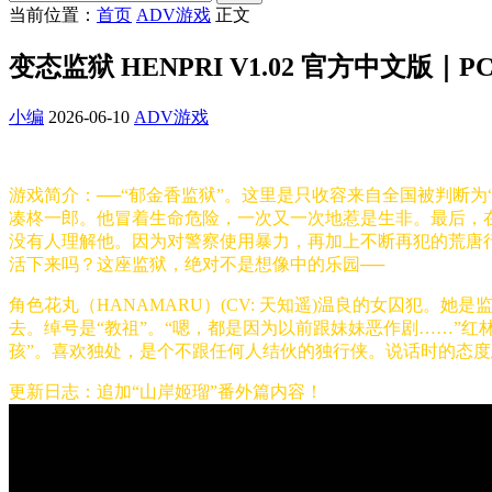
当前位置：
首页
ADV游戏
正文
变态监狱 HENPRI V1.02 官方中文版｜PC
小编
2026-06-10
ADV游戏
游戏简介：──“郁金香监狱”。这里是只收容来自全国被判断
凑柊一郎。他冒着生命危险，一次又一次地惹是生非。最后，
没有人理解他。因为对警察使用暴力，再加上不断再犯的荒唐行
活下来吗？这座监狱，绝对不是想像中的乐园──
角色花丸（HANAMARU）(CV: 天知遥)温良的女囚犯
去。绰号是“教祖”。“嗯，都是因为以前跟妹妹恶作剧……”红林 
孩”。喜欢独处，是个不跟任何人结伙的独行侠。说话时的态度
更新日志：追加“山岸姬瑠”番外篇内容！