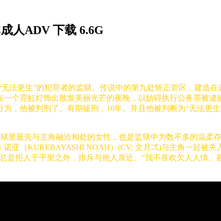
成人ADV 下载 6.6G
为“无法更生”的犯罪者的监狱。传说中的第九处矫正管区，建造
在一个霓虹灯饰出散发美丽光芒的夜晚，以妨碍执行公务罪被逮
为，他被判刑了。有期徒刑，10年。并且他被判断为“无法更
。她是监狱里最先与主角融洽相处的女性，也是监狱中为数不多的温
诺亚（KUREBAYASHI NOAH）(CV: 文月弌)与主角一
总是拒人于千里之外，排斥与他人亲近。“我不喜欢欠人人情。