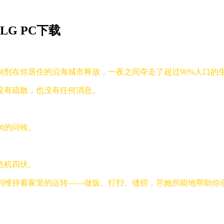
SLG PC下载
剂在你居住的沿海城市释放，一夜之间夺走了超过90%人口的
没有疏散，也没有任何消息。
匆的问候。
危机四伏。
则维持着家里的运转——做饭、打扫、缝纫，尽她所能地帮助你