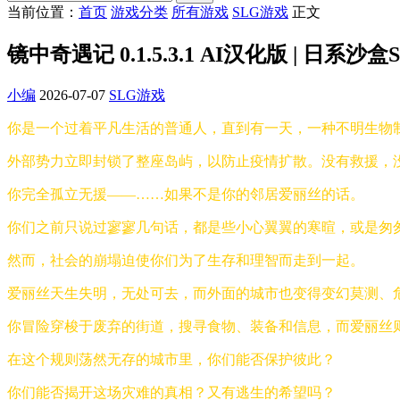
当前位置：
首页
游戏分类
所有游戏
SLG游戏
正文
镜中奇遇记 0.1.5.3.1 AI汉化版 | 日系沙盒
小编
2026-07-07
SLG游戏
你是一个过着平凡生活的普通人，直到有一天，一种不明生物制
外部势力立即封锁了整座岛屿，以防止疫情扩散。没有救援，
你完全孤立无援——……如果不是你的邻居爱丽丝的话。
你们之前只说过寥寥几句话，都是些小心翼翼的寒暄，或是匆
然而，社会的崩塌迫使你们为了生存和理智而走到一起。
爱丽丝天生失明，无处可去，而外面的城市也变得变幻莫测、
你冒险穿梭于废弃的街道，搜寻食物、装备和信息，而爱丽丝
在这个规则荡然无存的城市里，你们能否保护彼此？
你们能否揭开这场灾难的真相？又有逃生的希望吗？